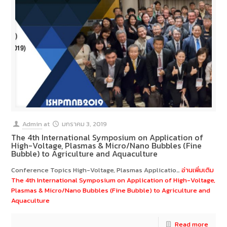
Admin
at
มกราคม 3, 2019
The 4th International Symposium on Application of
High-Voltage, Plasmas & Micro/Nano Bubbles (Fine
Bubble) to Agriculture and Aquaculture
Conference Topics High-Voltage, Plasmas Applicatio…
อ่านเพิ่มเติม
The 4th International Symposium on Application of High-Voltage,
Plasmas & Micro/Nano Bubbles (Fine Bubble) to Agriculture and
Aquaculture
Read more