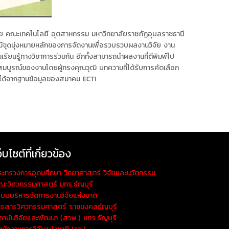
ดย คณะเทคโนโลยี อุตสาหกรรม มหาวิทยาลัยราชภัฏอุบลราชธานี
มีจุดมุ่งหมายหลักของการจัดงานเพื่อรวบรวบผลงานวิจัย งาน
เรียนรู้ทางวิชาการร่วมกัน อีกทั้งสามารถนำผลงานที่ตีพิมพ์ไป
สมบูรณ์ของงานโดยผู้ทรงคุณวุฒิ บทความที่ได้รับการคัดเลือก
นได้จากฐานข้อมูลของสมาคม ECTI
ว็บไซต์ที่เกี่ยวข้อง
ระทรวงการอุดมศึกษา วิทยาศาสตร์ วิจัยและนวัตกรรม
ณะวิศวกรรมศาสตร์ มทร.ธัญบุรี
ะบบบริหารจัดการงานวิจัยแห่งชาติ
ารสารวิศวกรรมศาสตร์ ราชมงคลธัญบุรี
ถาบันวิจัยและพัฒนา (สวพ.) มทร.ธัญบุรี