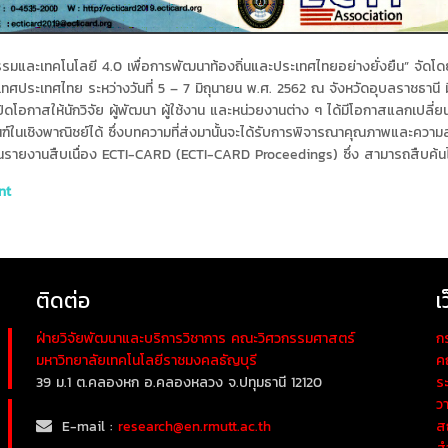
ละเทคโนโลยี 4.0 เพื่อการพัฒนาท้องถิ่นและประเทศไทยอย่างยั่งยืน” จัดโ
ประเทศไทย ระหว่างวันที่ 5 – 7 มิถุนายน พ.ศ. 2562 ณ จังหวัดอุบลราชธานี 
ดโอกาสให้นักวิจัย ผู้พัฒนา ผู้ใช้งาน และหน่วยงานต่าง ๆ ได้มีโอกาสแลกเปลี่ยน
์ในเชิงพาณิชย์ได้ ซึ่งบทความที่ส่งมานั้นจะได้รับการพิจารณาคุณภาพและความ
์ในรายงานสืบเนื่อง ECTI-CARD (ECTI-CARD Proceedings) ซึ่ง สามารถสืบค้
nt
ติดต่อ
เ
ฝ่ายวิจัยพัฒนาและบริการวิชาการ คณะวิศวกรรมศาสตร์
ก
มหาวิทยาลัยเทคโนโลยีราชมงคลธัญบุรี
ค
39 ม.1 ต.คลองหก อ.คลองหลวง จ.ปทุมธานี 12120
ร
ว
E-mail :
research@en.rmutt.ac.th
ส